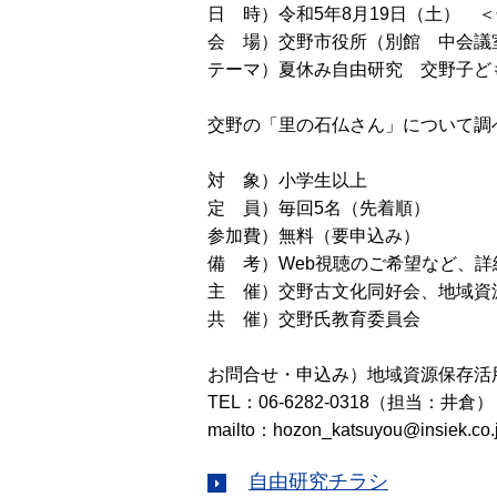
日 時）令和5年8月19日（土） ＜
会 場）交野市役所（別館 中会議
テーマ）夏休み自由研究 交野子ど
交野の「里の石仏さん」について調
対 象）小学生以上
定 員）毎回5名（先着順）
参加費）無料（要申込み）
備 考）Web視聴のご希望など、詳
主 催）交野古文化同好会、地域資
共 催）交野氏教育委員会
お問合せ・申込み）地域資源保存活
TEL：06-6282-0318（担当：井倉）
mailto：hozon_katsuyou@insiek.co.
自由研究チラシ