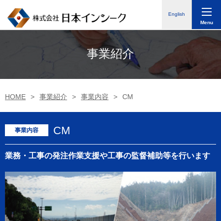
English
Menu
事業紹介
HOME
事業紹介
事業内容
CM
CM
業務・工事の発注作業支援や工事の監督補助等を行います​