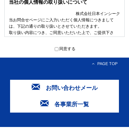
当社の個人情報の取り扱いについて
株式会社日本インシーク
当お問合せページにご入力いただく個人情報につきまして
は、下記の通りの取り扱いとさせていただきます。
取り扱い内容につき、ご同意いただいた上で、ご提供下さ
い。
（JIS Q 15001 規格に準拠した内容を表記しております）。
同意する
事業者の名称
PAGE TOP
株式会社日本インシーク
個人情報保護管理者の氏名、所属、及び連絡先
代表取締役 皆木 卓士 住所 大阪市中央区南
お問い合わせメール
本町三丁目6-14 イトゥビル
電話 （０６）６２８２－０３３１
各事業所一覧
利用目的
・お問い合せ頂いた内容や案件のご依頼に対する返信
の為の連絡のため。