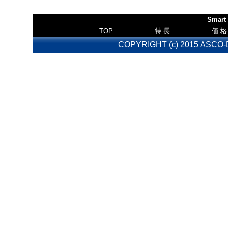
Smar
TOP
特 長
価
COPYRIGHT (c) 2015 ASCO-